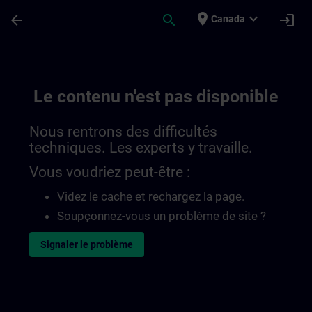
Passer au contenu principal
Page chargée
place
expand_more
arrow_back
search
login
Canada
Le contenu n'est pas disponible
Nous rentrons des difficultés
techniques. Les experts y travaille.
Vous voudriez peut-être :
Videz le cache et rechargez la page.
Soupçonnez-vous un problème de site ?
Signaler le problème