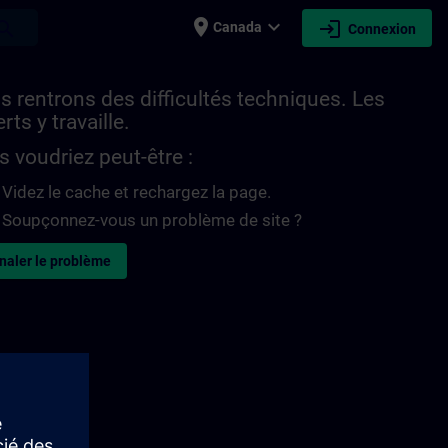
place
expand_more
login
earch
Canada
Connexion
 rentrons des difficultés techniques. Les
rts y travaille.
 voudriez peut-être :
Videz le cache et rechargez la page.
Soupçonnez-vous un problème de site ?
naler le problème