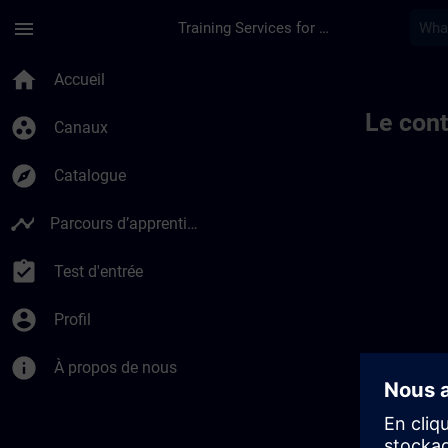
Passer au contenu principal
Page chargée
menu
Training Services for Digital Industries
home
Accueil
Le cont
group_work
Canaux
explore
Catalogue
timeline
Parcours d’apprentissage
assignment_turned_in
Test d'entrée
account_circle
Profil
info
À propos de nous