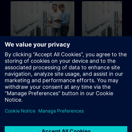
126h
Utbildning för Brandtekniker
Utbildning för Komfort
tekniker
Utbildningsstege för
Utbildningsstege för
programmerare,
programmerare,
driftsättningsingenjörer,
driftsättningsingenjörer, pers
ingenjörspersonal
inom ingenjörssektorn
Learning Paths
Learning Paths