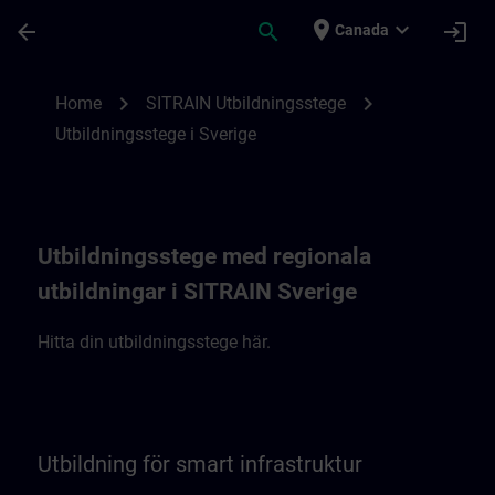
Skip To Main Content
Page Loaded
place
expand_more
arrow_back
search
login
Canada
SITRAIN Utbildningsstege i Sverige | SITR
chevron_right
chevron_right
Home
SITRAIN Utbildningsstege
Utbildningsstege i Sverige
Utbildningsstege med regionala
utbildningar i SITRAIN Sverige
Hitta din utbildningsstege här.
Utbildning för smart infrastruktur