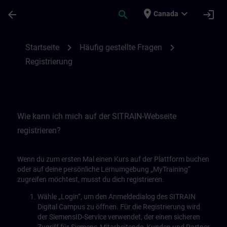
Skip To Main Content
Page Loaded
place
expand_more
arrow_back
search
login
Canada
Registrierung | SITRAIN
chevron_right
chevron_right
Startseite
Häufig gestellte Fragen
Registrierung
Wie kann ich mich auf der SITRAIN-Webseite
registrieren?
Wenn du zum ersten Mal einen Kurs auf der Plattform buchen
oder auf deine persönliche Lernumgebung „MyTraining“
zugreifen möchtest, musst du dich registrieren.
Wähle „Login“, um den Anmeldedialog des SITRAIN
Digital Campus zu öffnen. Für die Registrierung wird
der SiemensID-Service verwendet, der einen sicheren