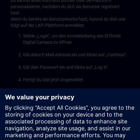
Du kannst einen Kurs erst buchen oder die Plattform
personalisieren, nachdem du dich als Benutzer registriert
hast.
Wenn du bereits ein Benutzerkonto hast, kannst du dich wie
folgt auf der LXP‑Plattform anmelden:
Wähle „Login“, um den Anmeldedialog des SITRAIN
Digital Campus zu öffnen.
Gib deine E-Mail-Adresse ein und klicke auf „Continue“.
Gib dein Passwort ein und klicke auf „Log in“.
Fertig! Du bist jetzt angemeldet.
Play