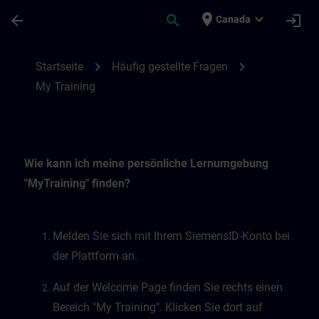
Skip To Main Content
Page Loaded
place
expand_more
arrow_back
search
login
Canada
My Training | SITRAIN
chevron_right
chevron_right
Startseite
Häufig gestellte Fragen
My Training
Wie kann ich meine persönliche Lernumgebung
"MyTraining" finden?
Melden Sie sich mit Ihrem SiemensID-Konto bei
der Plattform an.
Auf der Welcome Page finden Sie rechts einen
Bereich "My Training". Klicken Sie dort auf