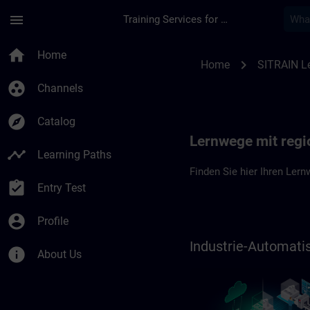
Skip To Main Content
Page Loaded
menu
Training Services for Digital Industries
Lernwege in Deutsch
home
Home
chevron_right
Home
SITRAIN L
group_work
Channels
explore
Catalog
Lernwege mit regi
timeline
Learning Paths
Finden Sie hier Ihren Lern
assignment_turned_in
Entry Test
account_circle
Profile
Industrie-Automat
info
About Us