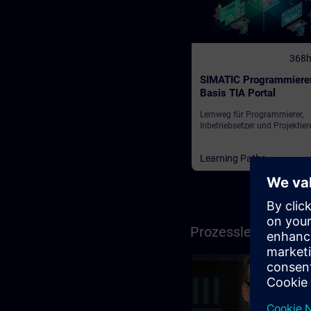
368
SIMATIC Programmiere
Basis TIA Portal
Lernweg für Programmierer,
Inbetriebsetzer und Projektier
Learning Paths
Prozessleittechnik