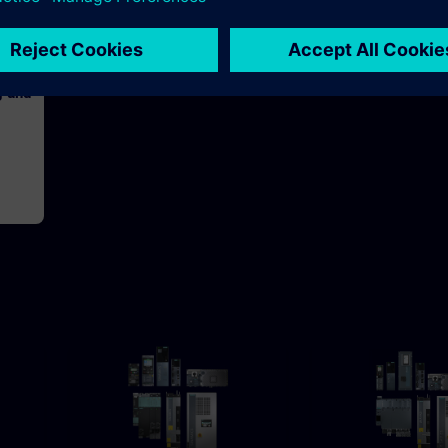
h 30m
g und