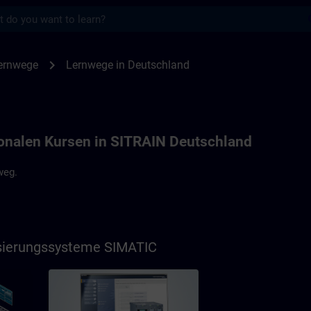
s
land | SITRAIN
chevron_right
ernwege
Lernwege in Deutschland
onalen Kursen in SITRAIN Deutschland
weg.
isierungssysteme SIMATIC