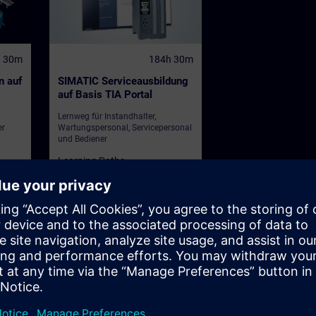
h 30m
184h 30m
n auf
SIMATIC Serviceausbildung
auf Basis TIA Portal
Lernweg für Instandhalter,
er
Wartungspersonal, Servicepersonal
und Bediener
Learning Paths