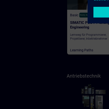
Basic
350
Newly Added
SIMATIC PCS 7 Planun
Engineering
Lernweg für Programmierer,
Projektierer, Inbetriebnehmer
Learning Paths
Antriebstechnik