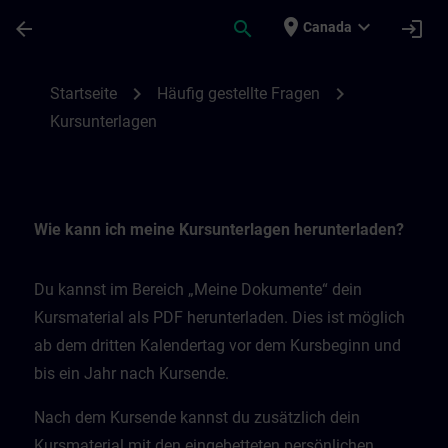
Skip To Main Content
Page Loaded
place
expand_more
arrow_back
search
login
Canada
Kursunterlagen | SITRAIN
chevron_right
chevron_right
Startseite
Häufig gestellte Fragen
Kursunterlagen
Wie kann ich meine Kursunterlagen herunterladen?
Du kannst im Bereich „Meine Dokumente“ dein
Kursmaterial als PDF herunterladen. Dies ist möglich
ab dem dritten Kalendertag vor dem Kursbeginn und
bis ein Jahr nach Kursende.
Nach dem Kursende kannst du zusätzlich dein
Kursmaterial mit den eingebetteten persönlichen