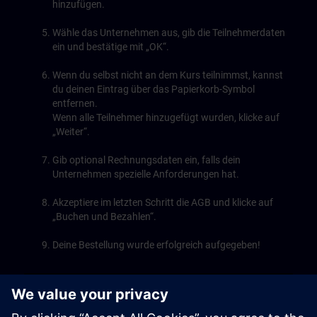
hinzufügen.
Wähle das Unternehmen aus, gib die Teilnehmerdaten
ein und bestätige mit „OK“.
Wenn du selbst nicht an dem Kurs teilnimmst, kannst
du deinen Eintrag über das Papierkorb-Symbol
entfernen.
Wenn alle Teilnehmer hinzugefügt wurden, klicke auf
„Weiter“.
Gib optional Rechnungsdaten ein, falls dein
Unternehmen spezielle Anforderungen hat.
Akzeptiere im letzten Schritt die AGB und klicke auf
„Buchen und Bezahlen“.
Deine Bestellung wurde erfolgreich aufgegeben!