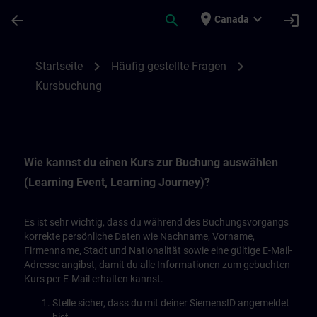
Skip To Main Content
Page Loaded
place
expand_more
arrow_back
search
login
Canada
Kursbuchung | SITRAIN
chevron_right
chevron_right
Startseite
Häufig gestellte Fragen
Kursbuchung
Wie kannst du einen Kurs zur Buchung auswählen
(Learning Event, Learning Journey)?
Es ist sehr wichtig, dass du während des Buchungsvorgangs
korrekte persönliche Daten wie Nachname, Vorname,
Firmenname, Stadt und Nationalität sowie eine gültige E-Mail-
Adresse angibst, damit du alle Informationen zum gebuchten
Kurs per E-Mail erhalten kannst.
Stelle sicher, dass du mit deiner SiemensID angemeldet