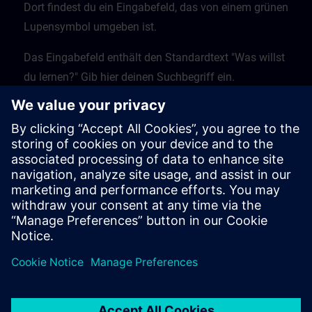
Dort findest du ein Eingabefeld, das von einem grünen
Lupensymbol umgeben ist.
Das Eingabefeld enthält den Standardtext "Was willst
du lernen?" Gib hier deinen Suchbegriff ein.
Klicke auf die Lupe, um den Suchvorgang zu starten.