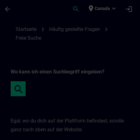
Skip To Main Content
Page Loaded
place
expand_more
arrow_back
search
login
Canada
Freie Suche | SITRAIN
chevron_right
chevron_right
Startseite
Häufig gestellte Fragen
Freie Suche
Wo kann ich einen Suchbegriff eingeben?
Egal, wo du dich auf der Plattform befindest, scrolle
ganz nach oben auf der Website.