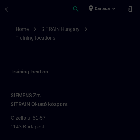
Skip To Main Content
Page Loaded
place
expand_more
arrow_back
search
login
Canada
Training locations for SITRAIN Hungary | 
chevron_right
chevron_right
Home
SITRAIN Hungary
Training locations
Training location
SIEMENS Zrt.
SITRAIN
Oktató központ
Gizella u. 51-57
1143 Budapest