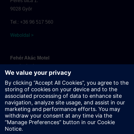
Peres utca 1.
9028 Győr
Tel.:
+36 96 517 560
Weboldal >
Fehér Akác Motel
Fehérvári út
9099 Pér
Tel.:
+36 30 937 0817
Weboldal >
Arrival and parking