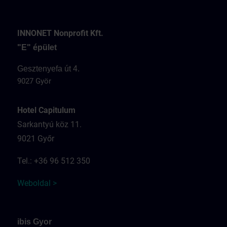
INNONET Nonprofit Kft.
"E" épület
Gesztenyefa út 4.
9027 Györ
Hotel Capitulum
Sarkantyú köz 11.
9021 Győr
Tel.: +36 96 512 350
Weboldal >
ibis Gyor