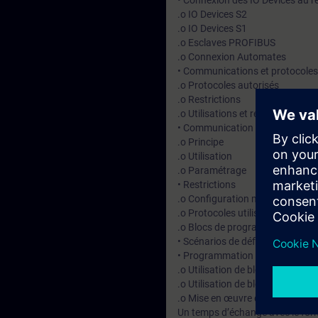
• Connexion des IO Devices au
.o IO Devices S2
.o IO Devices S1
.o Esclaves PROFIBUS
.o Connexion Automates
• Communications et protocoles
.o Protocoles autorisés
.o Restrictions
.o Utilisations et recommandati
• Communication System IP
.o Principe
.o Utilisation
.o Paramétrage
• Restrictions
.o Configuration matérielles et 
.o Protocoles utilisables
.o Blocs de programmes
• Scénarios de défaillance
• Programmation
.o Utilisation de blocs de diagno
.o Utilisation de blocs de pilota
.o Mise en œuvre de communica
Un temps d’échange avec le for