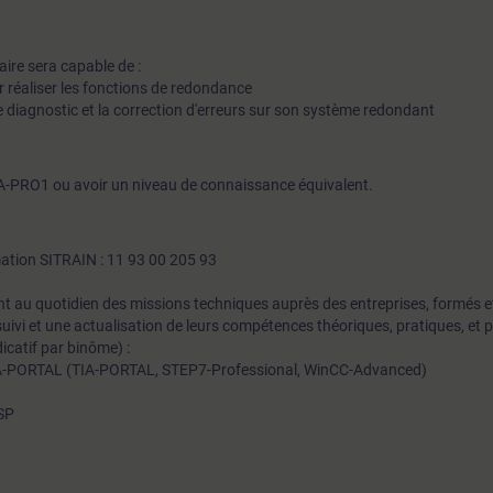
iaire sera capable de :
ur réaliser les fonctions de redondance
e diagnostic et la correction d'erreurs sur son système redondant
TIA-PRO1 ou avoir un niveau de connaissance équivalent.
mation SITRAIN : 11 93 00 205 93
t au quotidien des missions techniques auprès des entreprises, formés et 
uivi et une actualisation de leurs compétences théoriques, pratiques, et
icatif par binôme) :
A-PORTAL (TIA-PORTAL, STEP7-Professional, WinCC-Advanced)
0SP