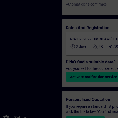
Automaticiens confirmés
Dates And Registration
Nov 02, 2027 | 08:30 AM (UT
schedule
translate
3 days
FR
€1,5
Didn't find a suitable date?
Add yourself to the course reque
Activate notification service
Personalised Quotation
If you require a standard list pr
click the link below. You first n
settings
Settings