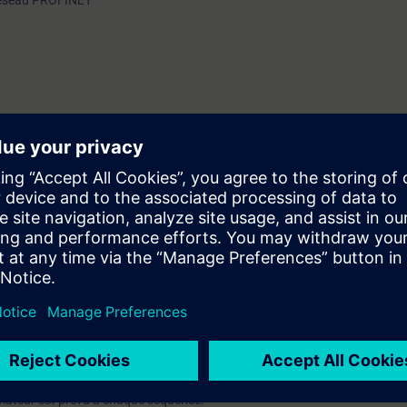
 réseau PROFINET
ons
architectures réseau
stic
ge de la redondance
tion (MODBUS TCP IP,…).
mateur est prévu à chaque séquence.