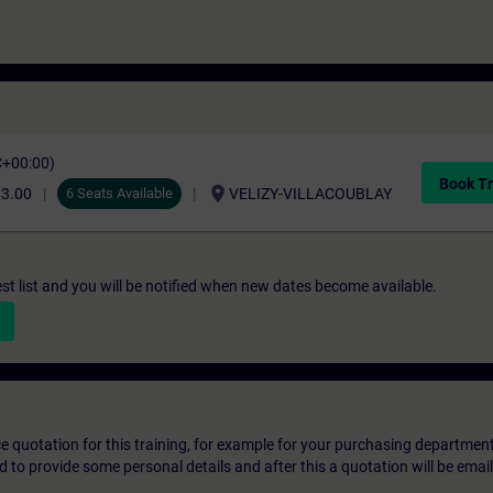
C+00:00)
Book Tr
location_on
03.00
6 Seats Available
VELIZY-VILLACOUBLAY
st list and you will be notified when new dates become available.
ice quotation for this training, for example for your purchasing departmen
eed to provide some personal details and after this a quotation will be emai