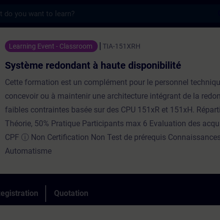
s
ondant à haute disponibilité - Training - 
Learning Event - Classroom
TIA-151XRH
Système redondant à haute disponibilité
Cette formation est un complément pour le personnel techniq
concevoir ou à maintenir une architecture intégrant de la red
faibles contraintes basée sur des CPU 151xR et 151xH. Répart
Théorie, 50% Pratique Participants max 6 Evaluation des acqui
CPF ⓘ Non Certification Non Test de prérequis Connaissance
Automatisme
egistration
Quotation