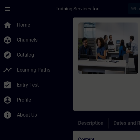
Skip To Main Content
Page Loaded
menu
Training Services for Digital Industries
Course - Système red
home
Home
group_work
Channels
explore
Catalog
timeline
Learning Paths
assignment_turned_in
Entry Test
account_circle
Profile
info
About Us
Description
Dates and R
Content