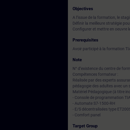
Objectives
A l’issue de la formation, le stag
Définir la meilleure stratégie po
Configurer et mettre en oeuvre l
Prerequisites
Avoir participé à la formation 
Note
N° d’existence du centre de for
Compétences formateur :
Réalisée par des experts assuran
pédagogie des adultes avec un s
Matériel Pédagogique (à titre ind
- Console de programmation TI
- Automate S7-1500-RH
- E/S décentralisées type ET20
- Comfort panel
Target Group