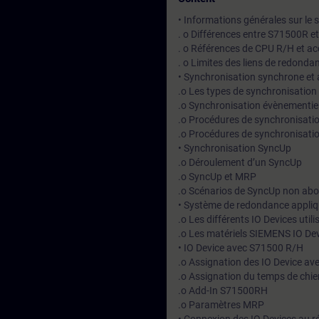
• Informations générales sur l
. o Différences entre S71500R 
. o Références de CPU R/H et ac
. o Limites des liens de redon
• Synchronisation synchrone et
.o Les types de synchronisation
.o Synchronisation évènementie
.o Procédures de synchronisati
.o Procédures de synchronisati
• Synchronisation SyncUp
.o Déroulement d’un SyncUp
.o SyncUp et MRP
.o Scénarios de SyncUp non abo
• Système de redondance appli
.o Les différents IO Devices utili
.o Les matériels SIEMENS IO De
• IO Device avec S71500 R/H
.o Assignation des IO Device a
.o Assignation du temps de chi
.o Add-In S71500RH
.o Paramètres MRP