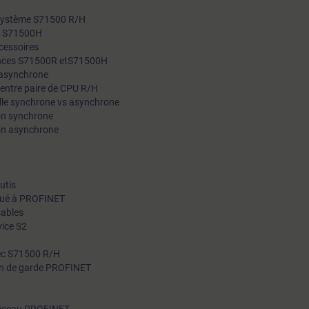
e système S71500 R/H
et S71500H
cessoires
dances S71500R etS71500H
 asynchrone
 entre paire de CPU R/H
lle synchrone vs asynchrone
on synchrone
on asynchrone
utis
qué à PROFINET
sables
vice S2
vec S71500 R/H
en de garde PROFINET