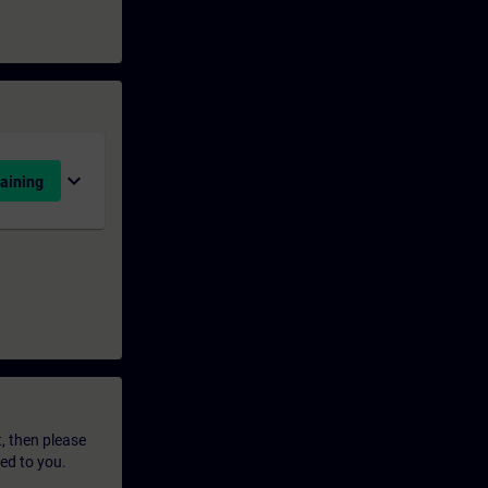
expand_more
aining
t, then please
led to you.