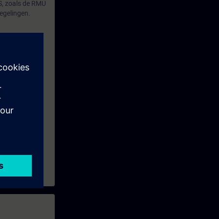
CS, zoals de RMU
egelingen.
laars -