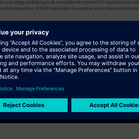
imte voor enige verdieping in de verschillende types HVAC regelaars icm A
warmingsregelaar, de RMK ketelvolgorde regelaar en de diverse ruimtenar
n deze ACS Software training, raden wij aan om eerst de Synco HVAC rege
n bij voldoende aanmeldingen.
 met het ontwerpen van HVAC regelinstallaties.
ici die werkzaam zijn in HVAC regelinstallaties.