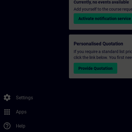
Currently, no events available
Add yourself to the course reque
Activate notification service
Personalised Quotation
If you require a standard list pr
click the link below. You first n
Provide Quotation
settings
Settings
apps
Apps
help_outline
Help