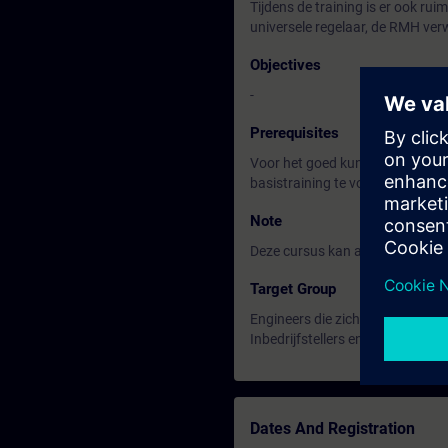
Tijdens de training is er ook ru
universele regelaar, de RMH ver
Objectives
-
Prerequisites
Voor het goed kunnen volgen va
basistraining te volgen.
Note
Deze cursus kan alleen doorgaa
Target Group
Engineers die zich bezig houden
Inbedrijfstellers en servicetechn
Dates And Registration