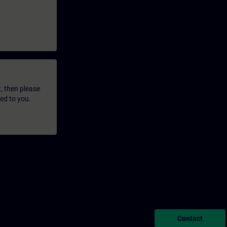
t, then please
led to you.
Contact