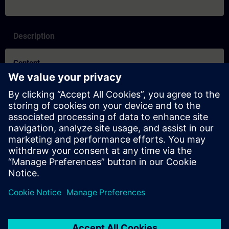
Description
Content
SITRAIN – Merkmale und Differenzierung der Lernformate