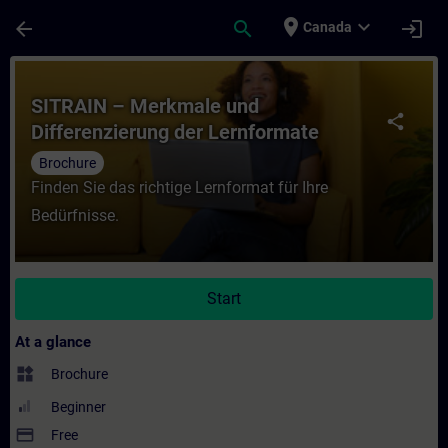
Skip To Main Content
Page Loaded
place
expand_more
arrow_back
search
login
Canada
Course - SITRAIN – Merkmale und Differenz
SITRAIN – Merkmale und
share
Differenzierung der Lernformate
Brochure
Finden Sie das richtige Lernformat für Ihre
Bedürfnisse.
Start
At a glance
widgets
Brochure
Beginner
payment
Free