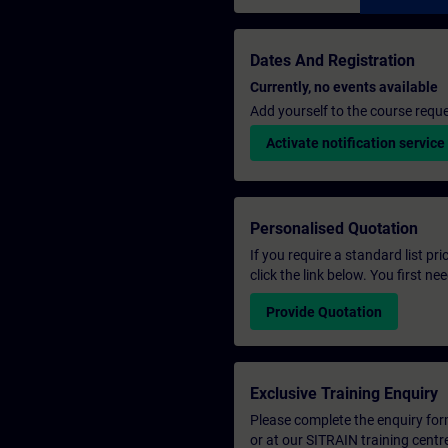
Dates And Registration
Currently, no events available
Add yourself to the course reque
Activate notification service
Personalised Quotation
If you require a standard list pr
click the link below. You first n
Provide Quotation
Exclusive Training Enquiry
Please complete the enquiry form 
or at our SITRAIN training centr