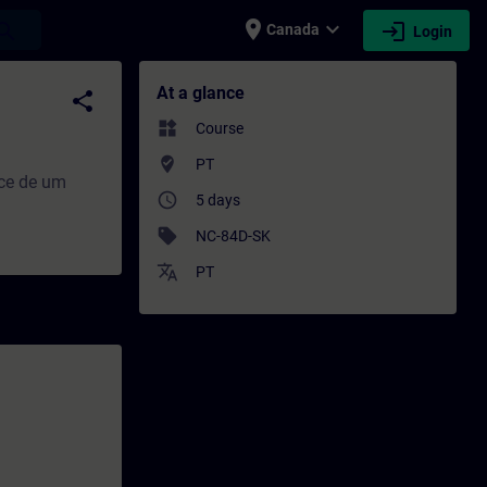
place
expand_more
login
earch
Canada
Login
ofessional development | SITRAIN
At a glance
share
widgets
Course
where_to_vote
PT
ice de um
access_time
5 days
sell
NC-84D-SK
translate
PT