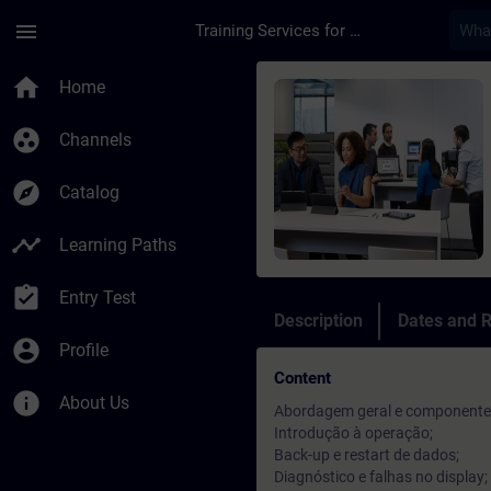
Skip To Main Content
Page Loaded
menu
Training Services for Digital Industries
Course - SINUMERIK 8
home
Home
group_work
Channels
explore
Catalog
timeline
Learning Paths
assignment_turned_in
Entry Test
Description
Dates and R
account_circle
Profile
Content
info
About Us
Abordagem geral e componente
Introdução à operação;
Back-up e restart de dados;
Diagnóstico e falhas no display;