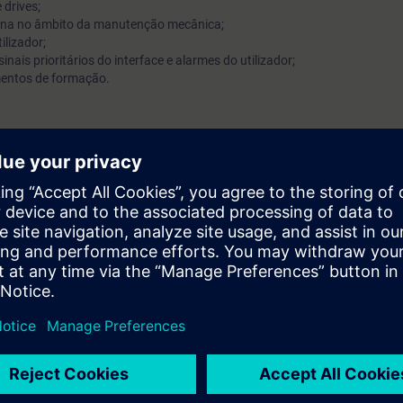
 drives;
na no âmbito da manutenção mecânica;
lizador;
nais prioritários do interface e alarmes do utilizador;
mentos de formação.
uipamentos SINUMERIK 840D e SIMODRIVE 611D; simula e identifica eve
 permite minimizar o tempo de máquina parada e aumentar a produtivid
e automação e de Windows na ótica do utilizador