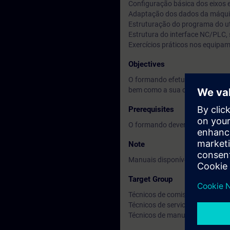
Configuração básica dos eixos e
Adaptação dos dados da máqui
Estruturação do programa do uti
Estrutura do interface NC/PLC, si
Exercícios práticos nos equipa
Objectives
O formando efetua testes em eq
bem como a sua correção, o que
Prerequisites
O formando deverá ter noções d
Note
Manuais disponíveis em Inglês.
Target Group
Técnicos de comissionamento;
Técnicos de service;
Técnicos de manutenção.