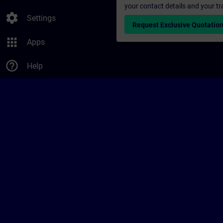
your contact details and your tr
settings
Settings
Request Exclusive Quotatio
apps
Apps
help_outline
Help