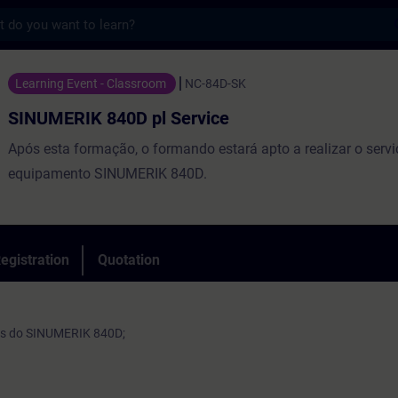
s
40D pl Service - Training - Training - Pr
Learning Event - Classroom
NC-84D-SK
SINUMERIK 840D pl Service
Após esta formação, o formando estará apto a realizar o serv
equipamento SINUMERIK 840D.
egistration
Quotation
s do SINUMERIK 840D;