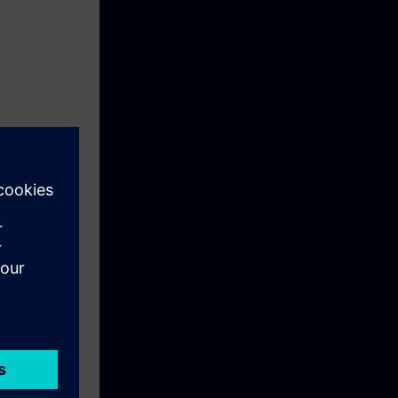
ntuais falhas,
ade.