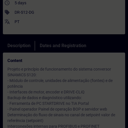
access_time
5 days
sell
DR-S12-DG
translate
PT
Description
Dates and Registration
Content
Projeto e princípio de funcionamento do sistema conversor
SINAMICS S120:
- Módulo de controle, unidades de alimentação (fontes) e de
potência
- Interfaces de motor, encoder e DRIVE-CLiQ
Backup de dados e diagnóstico utilizando:
- Ferramenta de PC STARTDRIVE no TIA Portal
- Painel operador Painel de operação BOP e servidor web
Determinação do fluxo de sinais no canal de setpoint valor de
referência (setpoint)
Interconexões internas para PROFIBUS e PROFINET