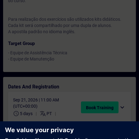
do curso.
Para realização dos exercícios são utilizados kits didáticos.
Cada kit será compartilhado por uma dupla de alunos.
A apostila padrão no idioma inglês.
Target Group
- Equipe de Assistência Técnica
- Equipe de Manutenção
Dates And Registration
Sep 21, 2026 | 11:00 AM
(UTC+00:00)
expand_more
Book Training
schedule
translate
5 days
PT
Nov 30, 2026 | 11:00 AM