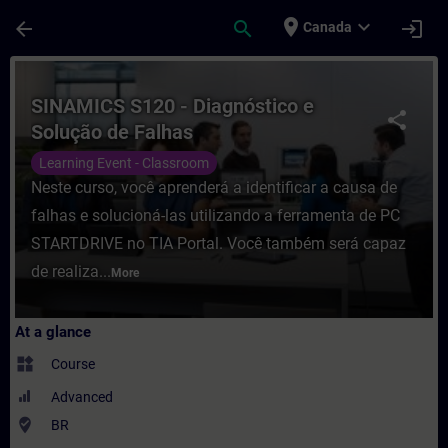
Skip To Main Content
Page Loaded
place
expand_more
arrow_back
search
login
Canada
Course - SINAMICS S120 - Diagnóstico e So
SINAMICS S120 - Diagnóstico e
share
Solução de Falhas
Learning Event - Classroom
Neste curso, você aprenderá a identificar a causa de
falhas e solucioná-las utilizando a ferramenta de PC
STARTDRIVE no TIA Portal. Você também será capaz
de realiza...
More
At a glance
widgets
Course
Advanced
where_to_vote
BR