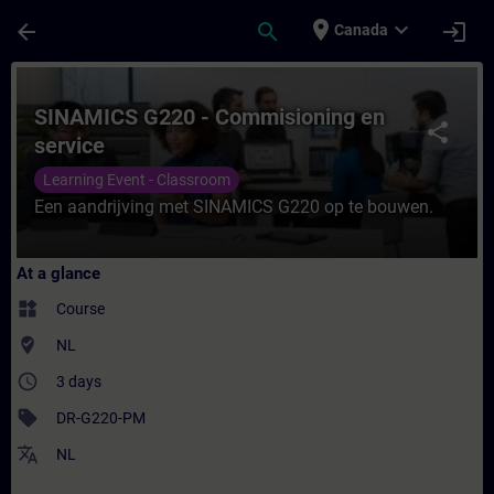
Skip To Main Content
Page Loaded
place
expand_more
arrow_back
search
login
Canada
Course - SINAMICS G220 - Commisioning en
SINAMICS G220 - Commisioning en
share
service
Learning Event - Classroom
Een aandrijving met SINAMICS G220 op te bouwen.
At a glance
widgets
Course
where_to_vote
NL
access_time
3 days
sell
DR-G220-PM
translate
NL