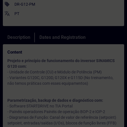
sell
DR-G12-PM
translate
PT
Description
Dates and Registration
Content
Projeto e princípio de funcionamento do inversor SINAMICS
G120 com:
- Unidade de Controle (CU) e Módulo de Potência (PM)
- Variantes G120C, G120D, G120X e G115D (No treinamento,
não temos práticas com esses equipamentos)
Parametrização, backup de dados e diagnóstico com:
- Software STARTDRIVE no TIA Portal
- Painéis operadores Painéis de operação BOP-2 e IOP-2
- Diagramas de Função: Canal de valor de referência (setpoint)
setpoint, entradas/saídas (I/Os), blocos de função livres (FFB)