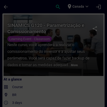
Skip To Main Content
Page Loaded
place
expand_more
arrow_back
search
login
Canada
Course - SINAMICS G120 - Parametrização 
SINAMICS G120 - Parametrização e
share
Comissionamento
Learning Event - Classroom
Neste curso, você aprenderá a realizar o
comissionamento do inversor e a ajustar seus
parâmetros. Você será capaz de fazer backup de
dados e tomar as medidas adequad...
More
At a glance
widgets
Course
where_to_vote
BR
access_time
3 days