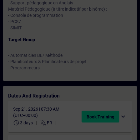
- Support pédagogique en Anglais
Matériel Pédagogique (à titre indicatif par binôme) :
- Console de programmation
- PCS7
- SIMIT
Target Group
- Automaticien BE/ Méthode
- Planificateurs & Planificateurs de projet
- Programmeurs
Dates And Registration
Sep 21, 2026 | 07:30 AM
(UTC+00:00)
expand_more
Book Training
schedule
translate
3 days
FR