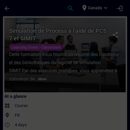
Skip To Main Content
Page Loaded
place
expand_more
arrow_back
search
login
Canada
Course - Simulation de Process à l'aide de
Simulation de Process à l'aide de PCS
share
7 et SIMIT
Learning Event - Classroom
Cette formation vous fournit un résumé des fonctions
et des bibliothèques du logiciel de simulation
SIMIT.Par des exercices pratiques, vous apprendrez à
concevoir de...
More
At a glance
widgets
Course
where_to_vote
FR
access_time
4 days