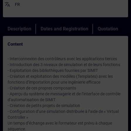
translate
FR
Description
Dates and Registration
Quotation
Content
- Interconnexion des contrôleurs avec les applications tierces
- Introduction des 3 niveaux de simulation et de leurs fonctions
- Exploitation des bibliothèques fournies par SIMIT
- Création et exploitation des modèles (Templates) avec les
fonctions d’importation pour une ingénierie efficace
- Création de ces propres composants
- Aperçu du système de messagerie et de l’interface de contrôle
d’automatisation de SIMIT
- Création de petits projets de simulation
- Configuration d’une simulation distribuée à l’aide de « Virtual
Controller »
Un temps d’échange avec le formateur est prévu à chaque
séquence.