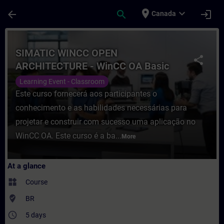
Skip To Main Content
Page Loaded
place
expand_more
arrow_back
search
login
Canada
Course - SIMATIC WINCC OPEN ARCHITECTUR
SIMATIC WINCC OPEN
share
ARCHITECTURE - WinCC OA Basic
Learning Event - Classroom
Este curso fornecerá aos participantes o
conhecimento e as habilidades necessárias para
projetar e construir com sucesso uma aplicação no
WinCC OA. Este curso é a ba...
More
At a glance
widgets
Course
where_to_vote
BR
access_time
5 days