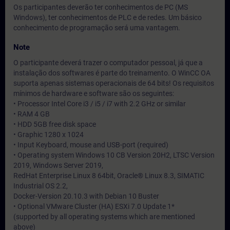
Os participantes deverão ter conhecimentos de PC (MS
Windows), ter conhecimentos de PLC e de redes. Um básico
conhecimento de programação será uma vantagem.
Note
O participante deverá trazer o computador pessoal, já que a
instalação dos softwares é parte do treinamento. O WinCC OA
suporta apenas sistemas operacionais de 64 bits! Os requisitos
mínimos de hardware e software são os seguintes:
• Processor Intel Core i3 / i5 / i7 with 2.2 GHz or similar
• RAM 4 GB
• HDD 5GB free disk space
• Graphic 1280 x 1024
• Input Keyboard, mouse and USB-port (required)
• Operating system Windows 10 CB Version 20H2, LTSC Version
2019, Windows Server 2019,
RedHat Enterprise Linux 8 64bit, Oracle® Linux 8.3, SIMATIC
Industrial OS 2.2,
Docker-Version 20.10.3 with Debian 10 Buster
• Optional VMware Cluster (HA) ESXi 7.0 Update 1*
(supported by all operating systems which are mentioned
above)