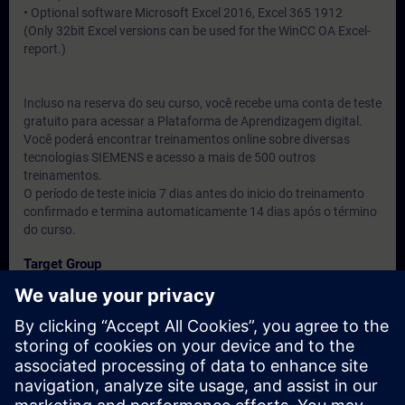
• Optional software Microsoft Excel 2016, Excel 365 1912
(Only 32bit Excel versions can be used for the WinCC OA Excel-
report.)
Incluso na reserva do seu curso, você recebe uma conta de teste
gratuito para acessar a Plataforma de Aprendizagem digital.
Você poderá encontrar treinamentos online sobre diversas
tecnologias SIEMENS e acesso a mais de 500 outros
treinamentos.
O período de teste inicia 7 dias antes do inicio do treinamento
confirmado e termina automaticamente 14 dias após o término
do curso.
Target Group
Engenheiros, técnicos e usuários do produto.
Dates And Registration
Currently, no events available