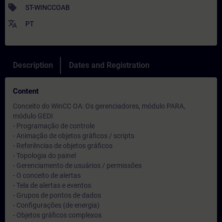
sell
ST-WINCCOAB
translate
PT
Description
Dates and Registration
Content
Conceito do WinCC OA: Os gerenciadores, módulo PARA,
módulo GEDI
- Programação de controle
- Animação de objetos gráficos / scripts
- Referências de objetos gráficos
- Topologia do painel
- Gerenciamento de usuários / permissões
- O conceito de alertas
- Tela de alertas e eventos
- Grupos de pontos de dados
- Configurações (de energia)
- Objetos gráficos complexos