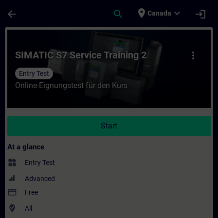
Skip To Main Content
Page Loaded
place
expand_more
arrow_back
search
login
Canada
Course - SIMATIC S7 Service Training 2 - T
SIMATIC S7 Service Training 2
more_vert
Entry Test
Online-Eignungstest für den Kurs
Start
At a glance
widgets
Entry Test
Advanced
payment
Free
where_to_vote
All