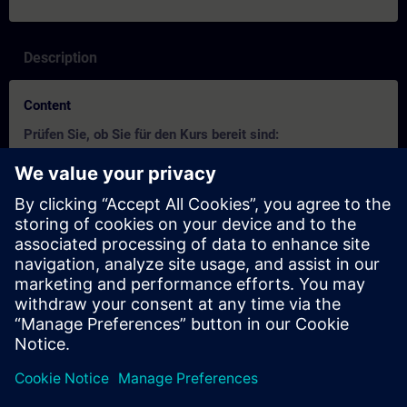
Description
Content
Prüfen Sie, ob Sie für den Kurs bereit sind:
Mit diesem Test können Sie herausfinden, ob Sie über die
erforderlichen Grundkenntnisse verfügen.
Der Test besteht aus
20 Frage
n.
Es gibt
kein Zeitlimit
.
Wenn Sie
mehr als 70% der Fragen richtig
beantworten,
sind Sie bereit für den Kurs.
Wenn Sie
weniger als 70%
erreichen, empfehlen wir Ihnen
die Teilnahme am Kurs
SIMATIC S7-300/400
Serviceausbildung 1
, um Ihre Grundlagen zu vertiefen.