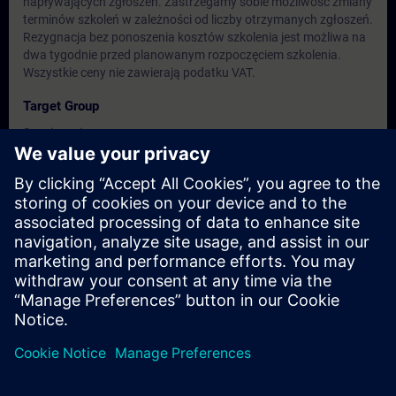
napływających zgłoszeń. Zastrzegamy sobie możliwość zmiany
terminów szkoleń w zależności od liczby otrzymanych zgłoszeń.
Rezygnacja bez ponoszenia kosztów szkolenia jest możliwa na
dwa tygodnie przed planowanym rozpoczęciem szkolenia.
Wszystkie ceny nie zawierają podatku VAT.
Target Group
Serwisanci
Operatorzy
Personel utrzymania ruchu
Dates And Registration
Currently, no events available
Add yourself to the course request list and you will be notified
when new dates become available.
Activate notification service