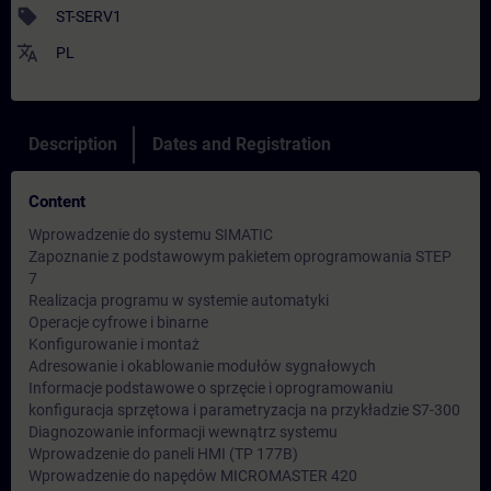
sell
ST-SERV1
translate
PL
Description
Dates and Registration
Content
Wprowadzenie do systemu SIMATIC
Zapoznanie z podstawowym pakietem oprogramowania STEP
7
Realizacja programu w systemie automatyki
Operacje cyfrowe i binarne
Konfigurowanie i montaż
Adresowanie i okablowanie modułów sygnałowych
Informacje podstawowe o sprzęcie i oprogramowaniu
konfiguracja sprzętowa i parametryzacja na przykładzie S7-300
Diagnozowanie informacji wewnątrz systemu
Wprowadzenie do paneli HMI (TP 177B)
Wprowadzenie do napędów MICROMASTER 420