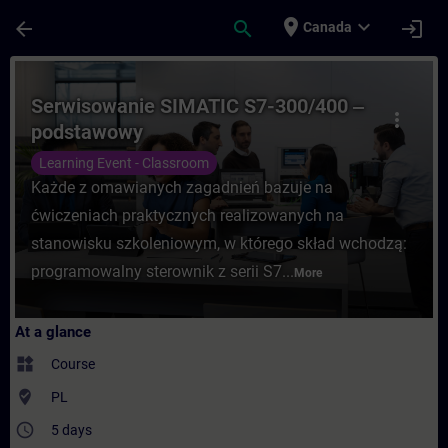
Skip To Main Content
Page Loaded
place
expand_more
arrow_back
search
login
Canada
Course - Serwisowanie SIMATIC S7-300/400
Serwisowanie SIMATIC S7-300/400 ‒
more_vert
podstawowy
Learning Event - Classroom
Każde z omawianych zagadnień bazuje na
ćwiczeniach praktycznych realizowanych na
stanowisku szkoleniowym, w którego skład wchodzą:
programowalny sterownik z serii S7...
More
At a glance
widgets
Course
where_to_vote
PL
access_time
5 days