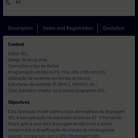
translate
PT
Description
Dates and Registration
Quotation
Content
Editor SCL;
Design do programa;
Operações e tipo de dados;
Programação de blocos FB, FCs, OBs e DBs em SCL;
Utilização de variáveis em nomes de blocos;
Estruturas de controlo: IF, WHILE, REPEAT, etc.;
Criar, inicializar e testar os próprios programas SCL.
Objectives
Esta formação incide sobre a toda abrangência da linguagem
SCL e sua aplicação na expansão de blocos S7. O formando
ficará apto a usar esta linguagem de alto nível, e assim,
comprovará a simplificação da criação de um programa
quando comparado com o STL (Statement List).