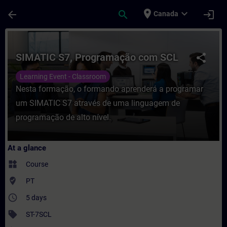
Skip To Main Content
Page Loaded
place
expand_more
arrow_back
search
login
Canada
Course - SIMATIC S7, Programação com SCL
SIMATIC S7, Programação com SCL
share
Learning Event - Classroom
Nesta formação, o formando aprenderá a programar
um SIMATIC S7 através de uma linguagem de
programação de alto nível.
At a glance
widgets
Course
where_to_vote
PT
access_time
5 days
sell
ST-7SCL