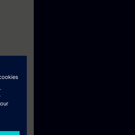
e programación
ralizada.
valentes a