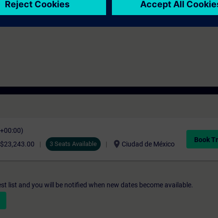
C+00:00)
Book Tr
location_on
$23,243.00
3 Seats Available
Ciudad de México
st list and you will be notified when new dates become available.