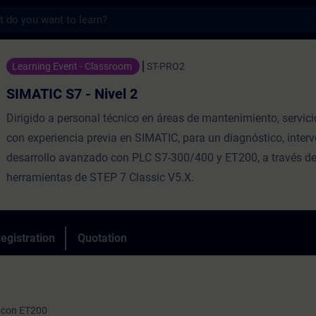
s
- Nivel 2 - Training - Training - Professio
Learning Event - Classroom
ST-PRO2
SIMATIC S7 - Nivel 2
Dirigido a personal técnico en áreas de mantenimiento, servici
con experiencia previa en SIMATIC, para un diagnóstico, inter
desarrollo avanzado con PLC S7-300/400 y ET200, a través de
herramientas de STEP 7 Classic V5.X.
egistration
Quotation
 con ET200