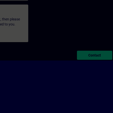
t, then please
led to you.
Contact