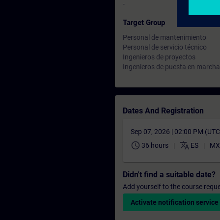
-
Target Group
Personal de mantenimiento
Personal de servicio técnico
Ingenieros de proyectos
Ingenieros de puesta en marcha
Dates And Registration
Sep 07, 2026 | 02:00 PM (UT
schedule
translate
36 hours
ES
MX
Didn't find a suitable date?
Add yourself to the course reque
Activate notification service