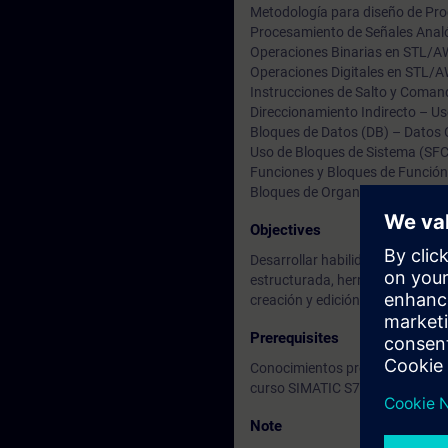
Metodología para diseño de Pr
Procesamiento de Señales Anal
Operaciones Binarias en STL/
Operaciones Digitales en STL/
Instrucciones de Salto y Coma
Direccionamiento Indirecto – U
Bloques de Datos (DB) – Datos
Uso de Bloques de Sistema (SFC
Funciones y Bloques de Función
Bloques de Organización (OB) 
Objectives
Desarrollar habilidades de prog
estructurada, herramientas de 
creación y edición de pequeños 
Prerequisites
Conocimientos previos en progr
curso SIMATIC S7 - Nivel 1 [ST-
Note