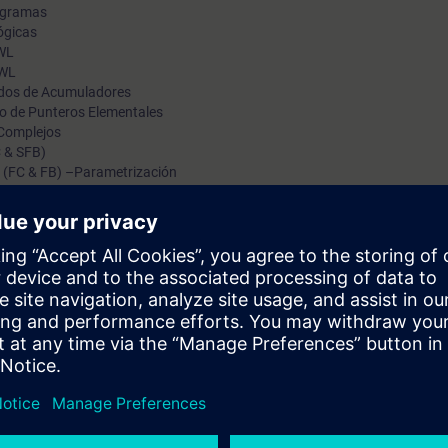
ogramas
ógicas
AWL
AWL
ndos de Acumuladores
so de Punteros Elementales
 Complejos
 & SFB)
 (FC & FB) –Parametrización
– Eventos
ramación, interpretación de programas y fallos, conociendo las bases d
sistema y programación en STL/AWL, mediante la
programas integrando señales digitales y analógicas de periferia descent
amación e intervención de equipos SIMATIC y programas de STEP 7, equi
PRO1].