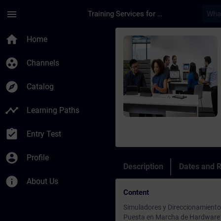
Skip To Main Content
Page Loaded
menu
Training Services for Digital Industries
Course - SIMATIC S7 
home
Home
group_work
Channels
explore
Catalog
timeline
Learning Paths
assignment_turned_in
Entry Test
account_circle
Profile
Description
Dates and R
info
About Us
Content
Simuladores y Direccionamiento
Puesta en Marcha de Hardware