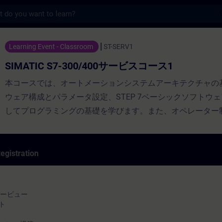
s
7-300/400サービスコース1 - Training - Trainin
Learning Event - Classroom
ST-SERV1
SIMATIC S7-300/400サービスコース1
本コースでは、オートメーションシステムアーキテクチャの
ウェア構成とパラメータ設定、STEP 7ベーシックソフトウ
してプログラミングの基礎を学びます。また、オペレーター
PROFIBUS DP、PRIFINETについても理解を深めます。シ
把握し、個々のコンポーネントがどのように相互作用するか
ようになります。コース修了後は、単純なハードウェア障害
egistration
ュールの交換、コンポーネントの最適な連携、信頼性の高い
行が可能になり、ダウンタイムを削減できるようになります。
ーバービュー
ント