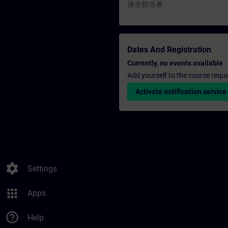
保全担当者
Dates And Registration
Currently, no events available
Add yourself to the course reque
Activate notification service
settings
Settings
apps
Apps
help_outline
Help