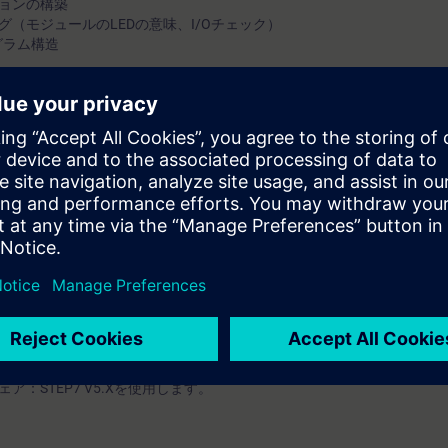
ョンの構築
（モジュールのLEDの意味、I/Oチェック）
ログラム構造
リモートI/Oの構築(ET200S)
xibleからのデータ転送
凍、削除等）
の経験など）を有すること
：STEP7 V5.Xを使用します。