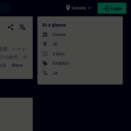
place
expand_more
login
earch
Canada
Login
g - Professional development | SITRAI
At a glance
share
translate
widgets
Course
where_to_vote
JP
基礎、ハード
access_time
3 days
ェアの操作、そ
sell
ST-SERV1
制御と監視、
More
translate
ステムを全体的に
JA
を理解できる
の診断、モジ
障害診断の実
"