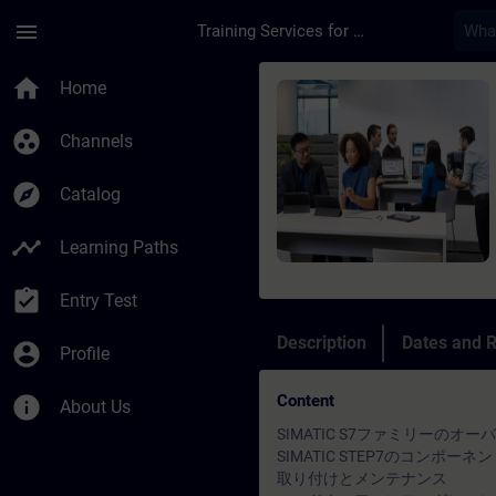
Skip To Main Content
Page Loaded
menu
Training Services for Digital Industries
Course - SIMATIC S
home
Home
group_work
Channels
explore
Catalog
timeline
Learning Paths
assignment_turned_in
Entry Test
Description
Dates and R
account_circle
Profile
Content
info
About Us
SIMATIC S7ファミリーのオ
SIMATIC STEP7のコンポーネ
取り付けとメンテナンス