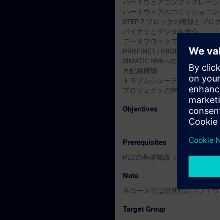
ハードウェアコンフィグレーシ
ハードウェアのコミッショニング
STEP 7 ブロックの種類とプ
バイナリとデジタル命令
データブロックでのデータ管理
PROFINET / PROFIBUS DP 
SIMATIC HMIへのWinCC fle
再配線機能
トラブルシューティング、診断
プロジェクトの管理（圧縮、解
Objectives
-
Prerequisites
PLCの基礎知識（他社製PLC
Note
本コースでは旧世代のソフトウェア
Target Group