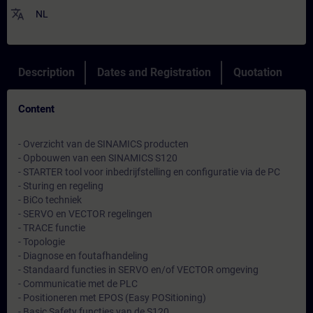
translate
NL
Description
Dates and Registration
Quotation
Content
- Overzicht van de SINAMICS producten
- Opbouwen van een SINAMICS S120
- STARTER tool voor inbedrijfstelling en configuratie via de PC
- Sturing en regeling
- BiCo techniek
- SERVO en VECTOR regelingen
- TRACE functie
- Topologie
- Diagnose en foutafhandeling
- Standaard functies in SERVO en/of VECTOR omgeving
- Communicatie met de PLC
- Positioneren met EPOS (Easy POSitioning)
- Basic Safety functies van de S120