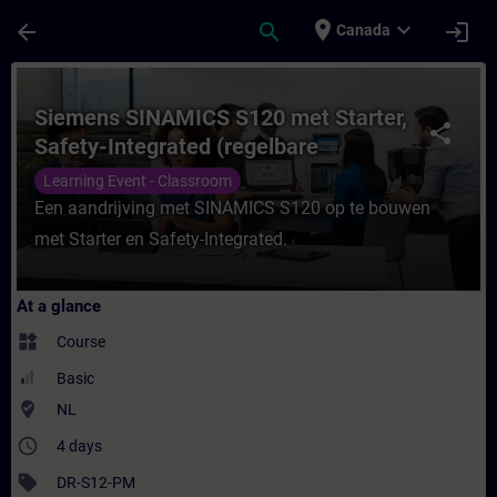
Skip To Main Content
Page Loaded
place
expand_more
arrow_back
search
login
Canada
Course - Siemens SINAMICS S120 met Starte
Siemens SINAMICS S120 met Starter,
share
Safety-Integrated (regelbare
aandrijving)
Learning Event - Classroom
Een aandrijving met SINAMICS S120 op te bouwen
met Starter en Safety-Integrated.
At a glance
widgets
Course
Basic
where_to_vote
NL
access_time
4 days
sell
DR-S12-PM