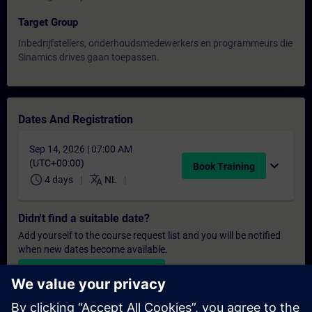
Target Group
Inbedrijfstellers, onderhoudsmedewerkers en programmeurs die
Sinamics drives gaan toepassen.
Dates And Registration
Sep 14, 2026 | 07:00 AM
(UTC+00:00)
expand_more
Book Training
schedule
translate
4 days
NL
Didn't find a suitable date?
Add yourself to the course request list and you will be notified
when new dates become available.
Activate notification service