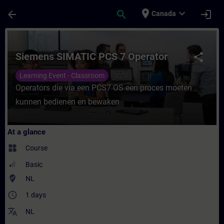
Skip To Main Content
Page Loaded
place
expand_more
arrow_back
search
login
Canada
Course - Siemens SIMATIC PCS 7 Operator 
Siemens SIMATIC PCS 7 Operator
share
Learning Event - Classroom
Operators die via een PCS7 OS een proces moeten
kunnen bedienen en bewaken
At a glance
widgets
Course
Basic
where_to_vote
NL
access_time
1 days
translate
NL