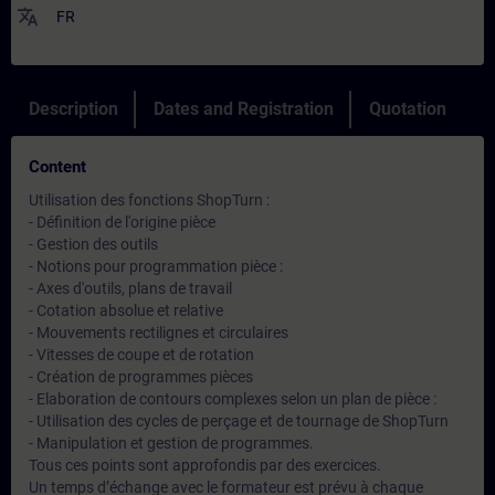
translate
FR
Description
Dates and Registration
Quotation
Content
Utilisation des fonctions ShopTurn :
- Définition de l'origine pièce
- Gestion des outils
- Notions pour programmation pièce :
- Axes d'outils, plans de travail
- Cotation absolue et relative
- Mouvements rectilignes et circulaires
- Vitesses de coupe et de rotation
- Création de programmes pièces
- Elaboration de contours complexes selon un plan de pièce :
- Utilisation des cycles de perçage et de tournage de ShopTurn
- Manipulation et gestion de programmes.
Tous ces points sont approfondis par des exercices.
Un temps d’échange avec le formateur est prévu à chaque