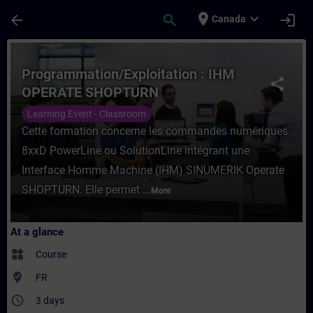
Skip To Main Content
Page Loaded
place
expand_more
arrow_back
search
login
Canada
Course - Programmation/Exploitation : I
Programmation/Exploitation : IHM
share
OPERATE SHOPTURN
Learning Event - Classroom
Cette formation concerne les commandes numériques
8xxD PowerLine ou SolutionLine intégrant une
Interface Homme Machine (IHM) SINUMERIK Operate
SHOPTURN. Elle permet ...
More
At a glance
widgets
Course
where_to_vote
FR
access_time
3 days