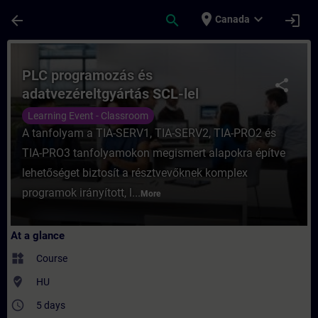
Skip To Main Content
Page Loaded
place
expand_more
arrow_back
search
login
Canada
Course - PLC programozás és adatvezéreltg
PLC programozás és
share
adatvezéreltgyártás SCL-lel
Learning Event - Classroom
A tanfolyam a TIA-SERV1, TIA-SERV2, TIA-PRO2 és
TIA-PRO3 tanfolyamokon megismert alapokra építve
lehetőséget biztosít a résztvevőknek komplex
programok irányított, l...
More
At a glance
widgets
Course
where_to_vote
HU
access_time
5 days