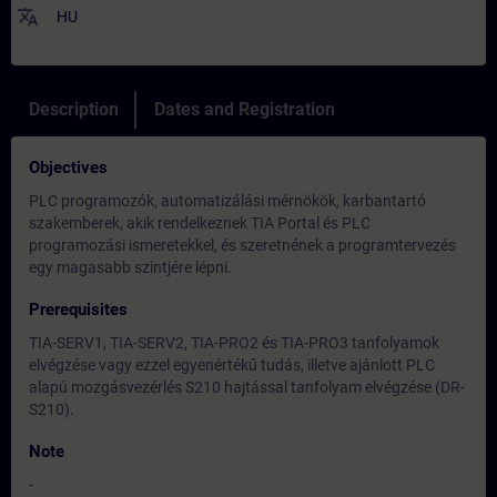
translate
HU
Description
Dates and Registration
Objectives
PLC programozók, automatizálási mérnökök, karbantartó
szakemberek, akik rendelkeznek TIA Portal és PLC
programozási ismeretekkel, és szeretnének a programtervezés
egy magasabb szintjére lépni.
Prerequisites
TIA-SERV1, TIA-SERV2, TIA-PRO2 és TIA-PRO3 tanfolyamok
elvégzése vagy ezzel egyenértékű tudás, illetve ajánlott PLC
alapú mozgásvezérlés S210 hajtással tanfolyam elvégzése (DR-
S210).
Note
-