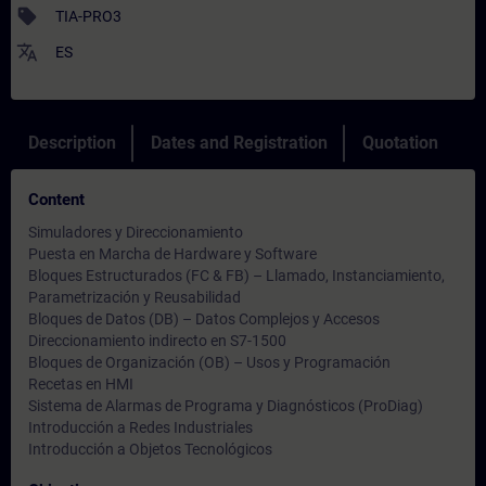
sell
TIA-PRO3
translate
ES
Description
Dates and Registration
Quotation
Content
Simuladores y Direccionamiento
Puesta en Marcha de Hardware y Software
Bloques Estructurados (FC & FB) – Llamado, Instanciamiento,
Parametrización y Reusabilidad
Bloques de Datos (DB) – Datos Complejos y Accesos
Direccionamiento indirecto en S7-1500
Bloques de Organización (OB) – Usos y Programación
Recetas en HMI
Sistema de Alarmas de Programa y Diagnósticos (ProDiag)
Introducción a Redes Industriales
Introducción a Objetos Tecnológicos