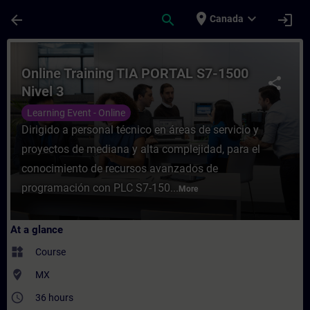
Skip To Main Content
Page Loaded
place
expand_more
arrow_back
search
login
Canada
Course - Online Training TIA PORTAL S7-15
Online Training TIA PORTAL S7-1500
share
Nivel 3
Learning Event - Online
Dirigido a personal técnico en áreas de servicio y
proyectos de mediana y alta complejidad, para el
conocimiento de recursos avanzados de
programación con PLC S7-150...
More
At a glance
widgets
Course
where_to_vote
MX
access_time
36 hours