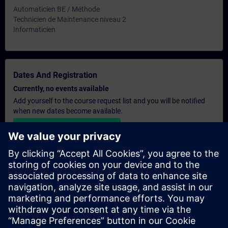
Automaticien BE / Méthode
Technicien de Maintenance niveau 2
Informaticien
Dates And Registration
Currently, no events available
Add yourself to the course request list and you will be notified
when new dates become available.
Activate notification service
Personalised Quotation
If you require a standard list price quotation for this training, for
example for your purchasing department, then please click the
link below. You first need to provide some personal details and
after this a quotation will be emailed to you.