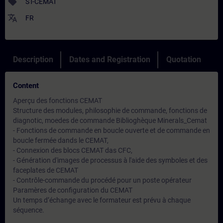
sell
ST-CEMAT
translate
FR
Description
Dates and Registration
Quotation
Content
Aperçu des fonctions CEMAT
Structure des modules, philosophie de commande, fonctions de
diagnotic, moedes de commande Biblioghèque Minerals_Cemat
- Fonctions de commande en boucle ouverte et de commande en
boucle fermée dands le CEMAT,
- Connexion des blocs CEMAT das CFC,
- Génération d'images de processus à l'aide des symboles et des
faceplates de CEMAT
- Contrôle-commande du procédé pour un poste opérateur
Paramères de configuration du CEMAT
Un temps d’échange avec le formateur est prévu à chaque
séquence.