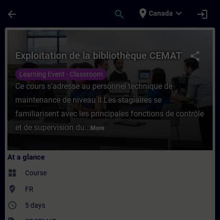
Skip To Main Content
Page Loaded
place
expand_more
arrow_back
search
login
Canada
Course - Exploitation de la bibliothèque C
Exploitation de la bibliothèque CEMAT
share
Learning Event - Classroom
Ce cours s'adresse au personnel technique de
maintenance de niveau II.Les stagiaires se
familiarisent avec les principales fonctions de contrôle
et de supervision du...
More
At a glance
widgets
Course
where_to_vote
FR
access_time
5 days