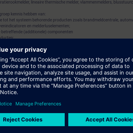
ratierookmelder, lineaire thermische melder, vlammenmelders, blusstuurce
groep kennis hebben van:
lle tot het systeem behorende producten zoals brandmeldcentrale, autom
enindicatoren en melderluselementen;
e betreffende (additionele) componenten
oducten;
et systeem behorende producten.
beschikt de deelnemer over alle noodzakelijke theoretische en praktische
ntrales van het type FC721/FC722/FC723/FC724.
op MBO-niveau.
an BT hebben alleen toegang tot deze cursus.
n certificaat afgegeven.