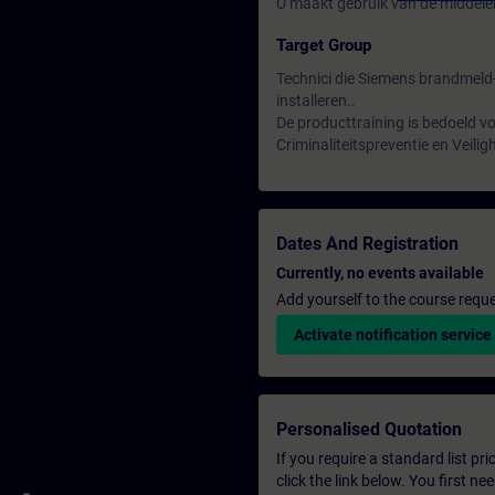
U maakt gebruik van de middelen
Target Group
Technici die Siemens brandmel
installeren..
De producttraining is bedoeld v
Criminaliteitspreventie en Veilig
Dates And Registration
Currently, no events available
Add yourself to the course reque
Activate notification service
Personalised Quotation
If you require a standard list pr
click the link below. You first n