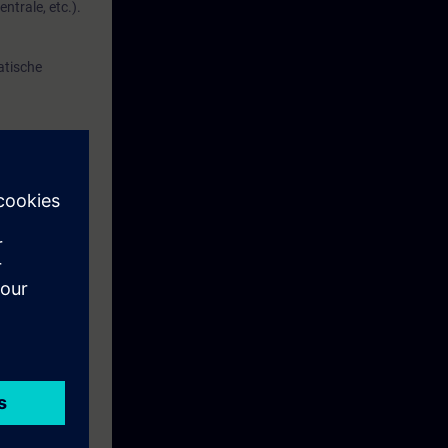
ntrale, etc.).
atische
 kennis van de