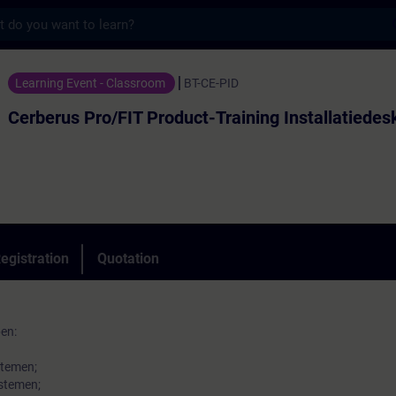
s
o/FIT Product-Training Installatiedeskundi
Learning Event - Classroom
BT-CE-PID
Cerberus Pro/FIT Product-Training Installatiede
egistration
Quotation
en:
stemen;
stemen;