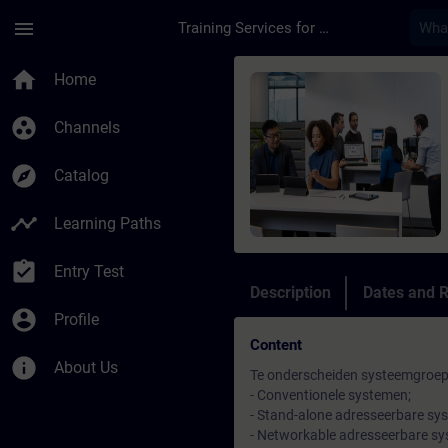
Skip To Main Content
Page Loaded
menu
Training Services for Digital Industries
Course - Cerberus Pr
home
Home
group_work
Channels
explore
Catalog
timeline
Learning Paths
assignment_turned_in
Entry Test
Description
Dates and R
account_circle
Profile
Content
info
About Us
Te onderscheiden systeemgroep
- Conventionele systemen;
- Stand-alone adresseerbare sy
- Networkable adresseerbare sy