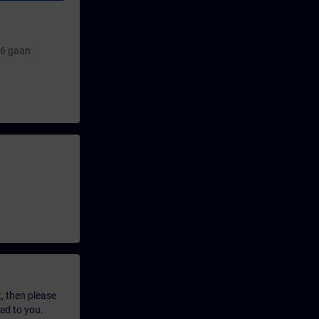
26 gaan
t, then please
led to you.