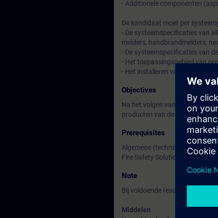
- Additionele componenten (aspi
De kandidaat moet per systeem
- De systeemspecificaties van a
melders, handbrandmelders, nev
- De systeemspecificaties van d
- Het toepassingsgebied van pr
- Het installeren van alle tot h
Objectives
Na het volgen van deze training 
producten van de brandmeldce
Prerequisites
Algemene (technische) kennis 
Fire Safety Solution Partners v
Note
Bij voldoende resultaat wordt ee
Middelen