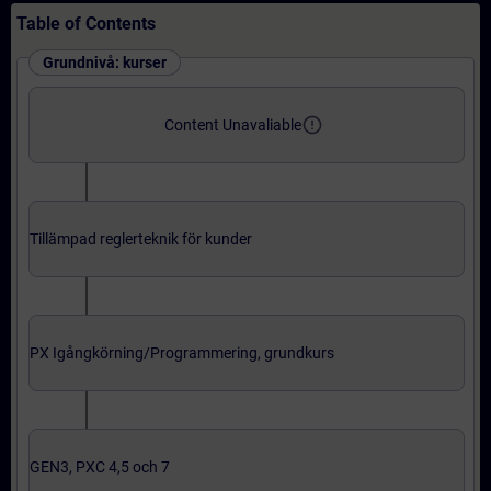
Table of Contents
Grundnivå: kurser
error_outline
Content Unavaliable
Tillämpad reglerteknik för kunder
PX Igångkörning/Programmering, grundkurs
GEN3, PXC 4,5 och 7