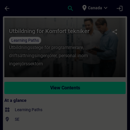
Skip To Main Content
Page Loaded
place
expand_more
arrow_back
search
login
Canada
Course - Utbildning för Komfort tekniker -
Utbildning för Komfort tekniker
share
Learning Paths
Utbildningsstege för programmerare,
driftsättningsingenjörer, personal inom
ingenjörssektorn
View Contents
At a glance
widgets
Learning Paths
where_to_vote
SE