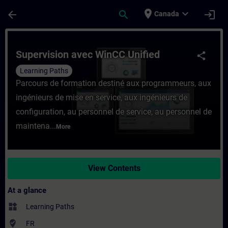
Skip To Main Content
Page Loaded
place
expand_more
arrow_back
search
login
Canada
Course - Supervision avec WinCC Unified -
Supervision avec WinCC Unified
share
Learning Paths
Parcours de formation destiné aux programmeurs, aux
ingénieurs de mise en service, aux ingénieurs de
configuration, au personnel de service, au personnel de
maintena...
More
View Contents
At a glance
widgets
Learning Paths
where_to_vote
FR