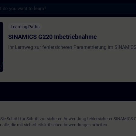
s
220 Inbetriebnahme - Training - Training 
Learning Paths
SINAMICS G220 Inbetriebnahme
Ihr Lernweg zur fehlersicheren Parametrierung im SINAMIC
Sie Schritt für Schritt zur sicheren Anwendung fehlersicherer SINAMICS
r alle, die mit sicherheitskritischen Anwendungen arbeiten.