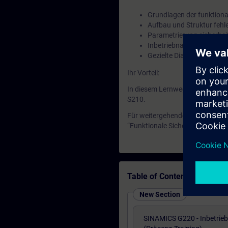
Grundlagen der funktional
Aufbau und Struktur fehl
Parametrierung sicherhe
Inbetriebnahme und Test d
Gezielte Diagnose und F
Ihr Vorteil:
In diesem Lernweg erwerben Si
S210.
Für weitergehende Qualifikatio
“Funktionale Sicherheit im Mas
Table of Contents
New Section
SINAMICS G220 - Inbetrie