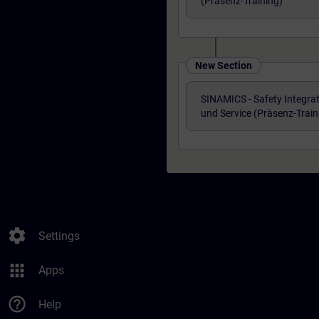
(Präsenz-Training)
New Section
SINAMICS - Safety Integra
und Service (Präsenz-Train
settings
Settings
apps
Apps
help_outline
Help