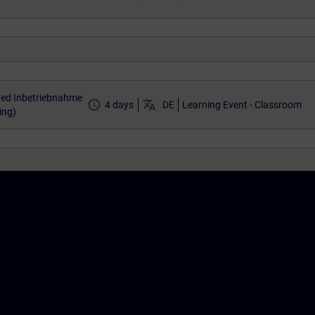
ted Inbetriebnahme
access_time
translate
4 days
DE
Learning Event - Classroom
ing)