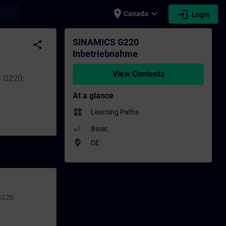
place
expand_more
login
earch
Canada
Login
- Professional development | SITRAIN
SINAMICS G220
share
Inbetriebnahme
View Contents
S G220:
At a glance
widgets
Learning Paths
Basic
where_to_vote
DE
 G220