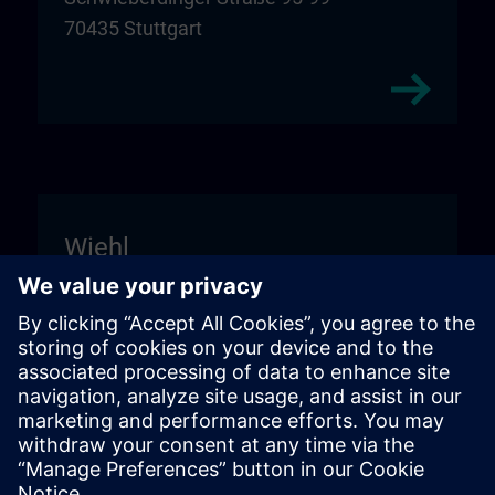
70435 Stuttgart
Wiehl
Unitechnik Systems GmbH
Einfahrt Schild "DIGI:LAB"
Fritz-Kotz-Str. 14
51674 Wiehl