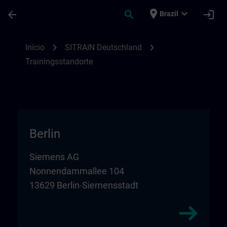
Avançar para Conteúdo Principal
Página carregada
place
expand_more
arrow_back
search
login
Brazil
Trainingsstandorte in Deutschland | SITR
chevron_right
chevron_right
Início
SITRAIN Deutschland
Trainingsstandorte
Berlin
Siemens AG
Nonnendammallee 104
13629 Berlin-Siemensstadt