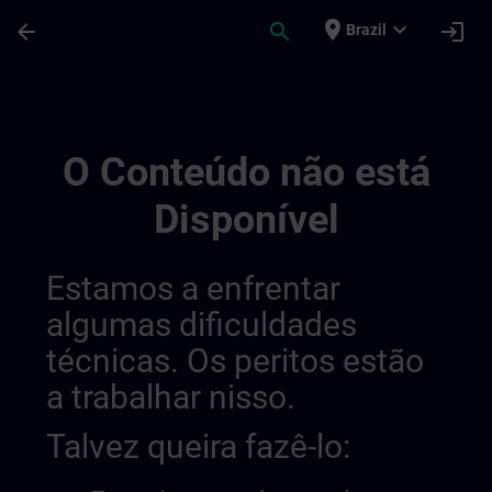
Avançar para Conteúdo Principal
Página carregada
place
expand_more
arrow_back
search
login
Brazil
Training Services For Digital Industry 0
O Conteúdo não está
Disponível
Estamos a enfrentar
algumas dificuldades
técnicas. Os peritos estão
a trabalhar nisso.
Talvez queira fazê-lo: