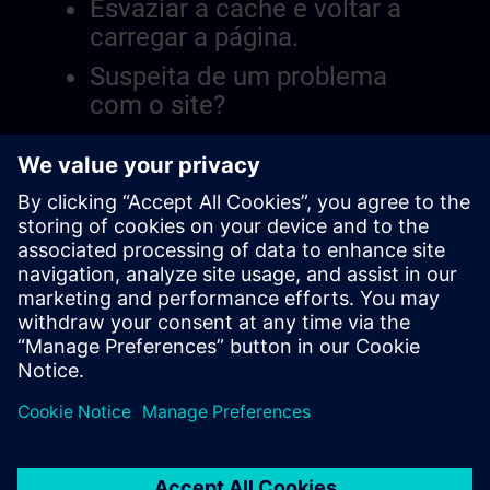
Esvaziar a cache e voltar a
carregar a página.
Suspeita de um problema
com o site?
Relatar a questão