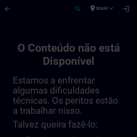
Avançar para Conteúdo Principal
Página carregada
place
expand_more
arrow_back
search
login
Brazil
Training Services For Digital Industry 0
O Conteúdo não está
Disponível
Estamos a enfrentar
algumas dificuldades
técnicas. Os peritos estão
a trabalhar nisso.
Talvez queira fazê-lo: