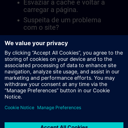
Esvaziar a cache e voltar a
carregar a página.
Suspeita de um problema
com o site?
Relatar a questão