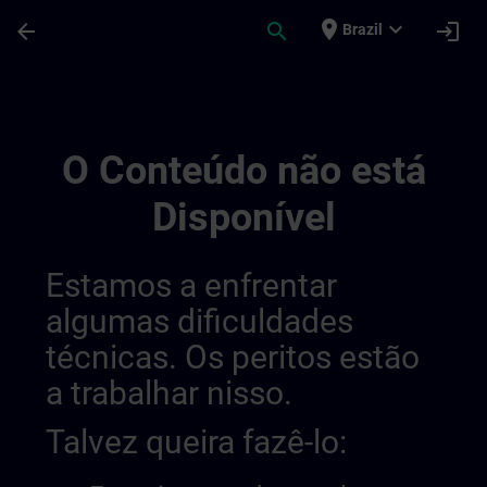
Avançar para Conteúdo Principal
Página carregada
place
expand_more
arrow_back
search
login
Brazil
Sviluppa La Tua Competenza Nell’automazi
O Conteúdo não está
Disponível
Estamos a enfrentar
algumas dificuldades
técnicas. Os peritos estão
a trabalhar nisso.
Talvez queira fazê-lo: