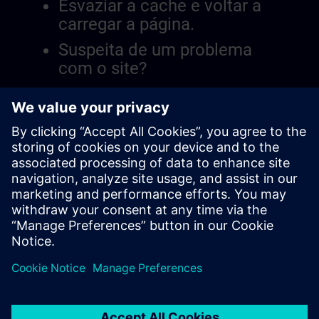
Esvaziar a cache e voltar a
carregar a página.
Suspeita de um problema
com o site?
Relatar a questão