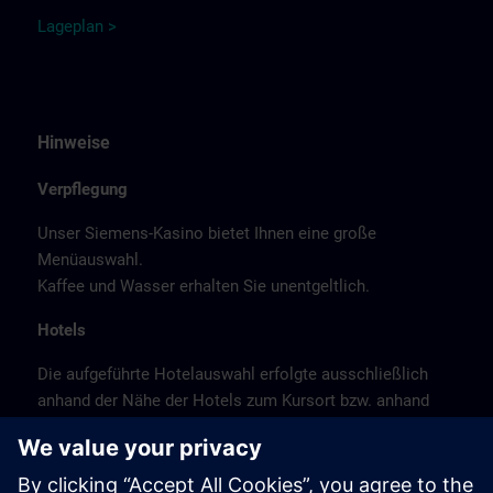
Lage
p
la
n
>
Hinweise
Verpflegung
Unser Siemens-Kasino bietet Ihnen eine große
Menüauswahl.
Kaffee und Wasser erhalten Sie unentgeltlich.
Hotels
Die aufgeführte Hotelauswahl erfolgte ausschließlich
anhand der Nähe der Hotels zum Kursort bzw. anhand
der günstigen Verkehrsanbindung zum
Veranstaltungsort.
Es handelt sich hierbei nicht um Siemens-