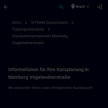
Avançar para Conteúdo Principal
Página carregada
place
expand_more
arrow_back
search
login
Brazil
Standortinformationen Nürnberg VO | SIT
chevron_right
chevron_right
Início
SITRAIN Deutschland
chevron_right
Trainingsstandorte
Standortinformationen Nürnberg
Vogelweiherstraße
Informationen für Ihre Kursplanung in
Nürnberg Vogelweiherstraße
Wir wünschen Ihnen einen erfolgreichen Kursbesuch!