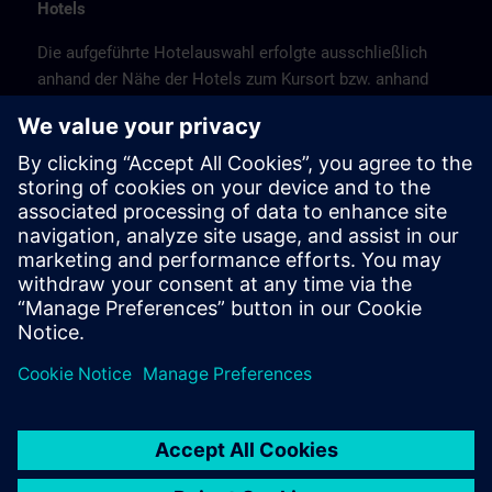
Hotels
Die aufgeführte Hotelauswahl erfolgte ausschließlich
anhand der Nähe der Hotels zum Kursort bzw. anhand
der günstigen Verkehrsanbindung zum
Veranstaltungsort.
Es handelt sich hierbei nicht um Siemens-
Vertragshotels, daher können wir für die Qualität der
Hotels keine Gewähr übernehmen.
Stornierung
Bitte stornieren Sie schriftlich.