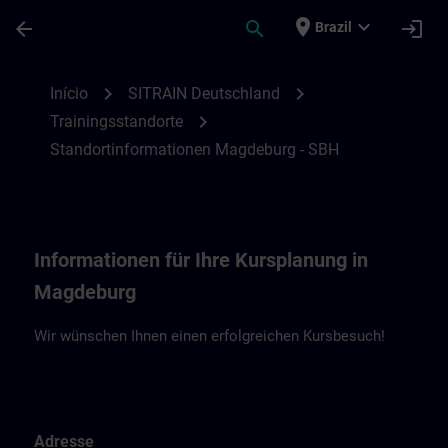
Avançar para Conteúdo Principal
Página carregada
place
expand_more
arrow_back
search
login
Brazil
Standortinformationen Magdeburg - SBH 
chevron_right
chevron_right
Início
SITRAIN Deutschland
chevron_right
Trainingsstandorte
Standortinformationen Magdeburg - SBH
Informationen für Ihre Kursplanung in
Magdeburg
Wir wünschen Ihnen einen erfolgreichen Kursbesuch!
Adresse