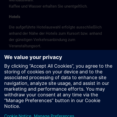
Menüauswahl.
Kaffee und Wasser erhalten Sie unentgeltlich.
Hotels
Die aufgeführte Hotelauswahl erfolgte ausschließlich
anhand der Nähe der Hotels zum Kursort bzw. anhand
der günstigen Verkehrsanbindung zum
Veranstaltungsort.
Es handelt sich hierbei nicht um Siemens-
Vertragshotels, daher können wir für die Qualität der
Hotels keine Gewähr übernehmen.
Bitte beachten Sie, dass München Messestadt ist.
Buchen Sie daher frühzeitig.
Stornierung
Bitte stornieren Sie schriftlich.