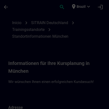
Avançar para Conteúdo Principal
Página carregada
place
expand_more
arrow_back
search
login
Brazil
Standortinformationen München | SITRAI
chevron_right
chevron_right
Início
SITRAIN Deutschland
chevron_right
Trainingsstandorte
Standortinformationen München
Informationen für Ihre Kursplanung in
München
Wir wünschen Ihnen einen erfolgreichen Kursbesuch!
Adresse