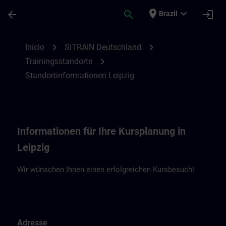
Avançar para Conteúdo Principal
Página carregada
place
expand_more
arrow_back
search
login
Brazil
Standortinformationen Leipzig | SITRAIN
chevron_right
chevron_right
Início
SITRAIN Deutschland
chevron_right
Trainingsstandorte
Standortinformationen Leipzig
Informationen für Ihre Kursplanung in
Leipzig
Wir wünschen Ihnen einen erfolgreichen Kursbesuch!
Adresse