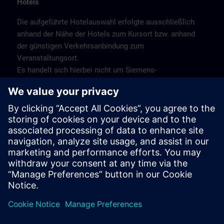
Hotels
Die aufgeführte Hotelauswahl erfolgte ausschließlich
anhand der Nähe der Hotels zum Kursort bzw. anhand
der günstigen Verkehrsanbindung zum
Veranstaltungsort.
Es handelt sich hierbei nicht um Siemens-
Vertragshotels, daher können wir für die Qualität der
Hotels keine Gewähr übernehmen.
Bitte beachten Sie, dass aufgrund von Messen oder
anderen Großereignissendie Hotels nur begrenzte
Kapzitäten haben. Buchen Sie daher frühzeitig!
Stornierung
Bitte stornieren Sie schriftlich.