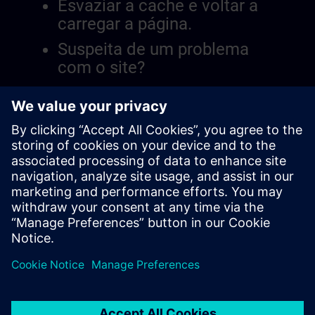
Esvaziar a cache e voltar a
carregar a página.
Suspeita de um problema
com o site?
Relatar a questão