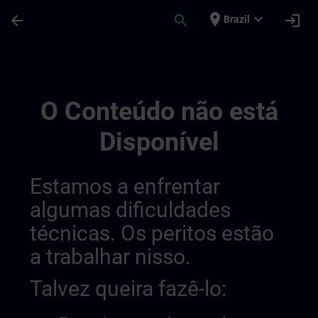
Avançar para Conteúdo Principal
Página carregada
place
expand_more
arrow_back
search
login
Brazil
Main | SITRAIN
O Conteúdo não está
Disponível
Estamos a enfrentar
algumas dificuldades
técnicas. Os peritos estão
a trabalhar nisso.
Talvez queira fazê-lo: