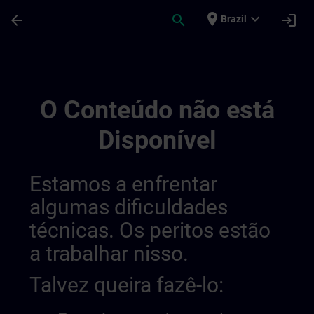
Avançar para Conteúdo Principal
Página carregada
place
expand_more
arrow_back
search
login
Brazil
Sitrain Mexico 014490933977366528147 |
O Conteúdo não está
Disponível
Estamos a enfrentar
algumas dificuldades
técnicas. Os peritos estão
a trabalhar nisso.
Talvez queira fazê-lo: