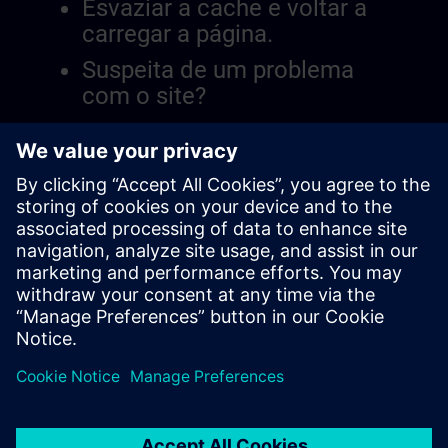
Esvaziar a cache e voltar a
carregar a página.
Suspeita de um problema
com o site?
Relatar a questão