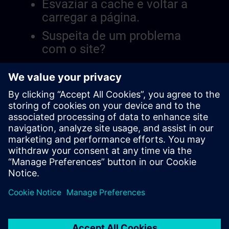
Esvaziar a cache e voltar a
carregar a página.
Suspeita de um problema
com o site?
Relatar a questão