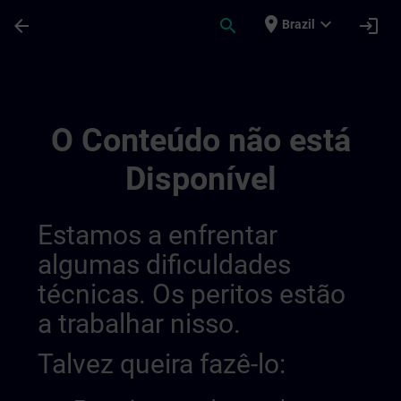
Avançar para Conteúdo Principal
Página carregada
place
expand_more
arrow_back
search
login
Brazil
Sitrain Learning Paths In United Kingdo
O Conteúdo não está
Disponível
Estamos a enfrentar
algumas dificuldades
técnicas. Os peritos estão
a trabalhar nisso.
Talvez queira fazê-lo: