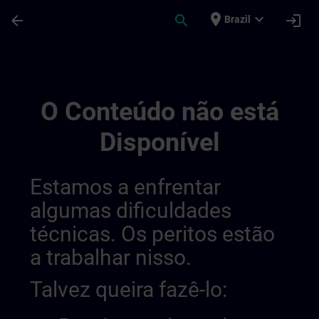
Avançar para Conteúdo Principal
Página carregada
place
expand_more
arrow_back
search
login
Brazil
Sinamics | SITRAIN
O Conteúdo não está
Disponível
Estamos a enfrentar
algumas dificuldades
técnicas. Os peritos estão
a trabalhar nisso.
Talvez queira fazê-lo: