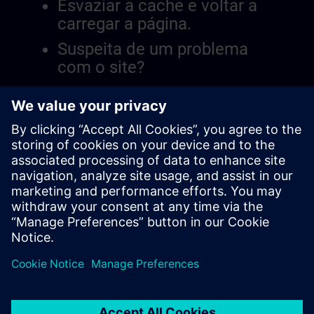
Esvaziar a cache e voltar a
carregar a página.
Suspeita de um problema
com o site?
Relatar a questão