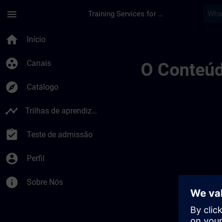
Avançar para Conteúdo Principal
Página carregada
menu
Training Services for Digital Industries
Simatic Wincc Unifi
home
Início
group_work
Canais
O Conteúd
explore
Catálogo
timeline
Trilhas de aprendizagem
assignment_turned_in
Teste de admissão
account_circle
Perfil
info
Sobre Nós