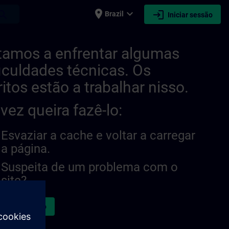
place
expand_more
login
earch
Brazil
Iniciar sessão
28640151552530 | SITRAIN
tamos a enfrentar algumas
ficuldades técnicas. Os
ritos estão a trabalhar nisso.
lvez queira fazê-lo:
Esvaziar a cache e voltar a carregar
a página.
Suspeita de um problema com o
site?
atar a questão