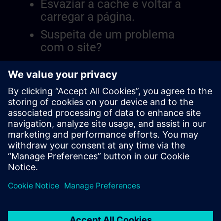
Esvaziar a cache e voltar a
carregar a página.
Suspeita de um problema
com o site?
Relatar a questão