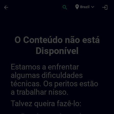
Avançar para Conteúdo Principal
Página carregada
place
expand_more
arrow_back
search
login
Brazil
Simatic Wincc Advanced Course (st Bwin
O Conteúdo não está
Disponível
Estamos a enfrentar
algumas dificuldades
técnicas. Os peritos estão
a trabalhar nisso.
Talvez queira fazê-lo: