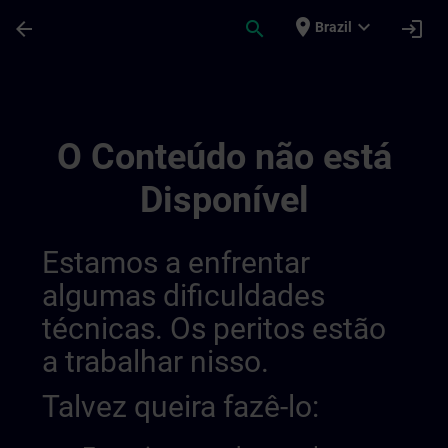
Avançar para Conteúdo Principal
Página carregada
place
expand_more
arrow_back
search
login
Brazil
Rutas De Aprendizaje De Sitrain | SITRAIN
O Conteúdo não está
Disponível
Estamos a enfrentar
algumas dificuldades
técnicas. Os peritos estão
a trabalhar nisso.
Talvez queira fazê-lo: