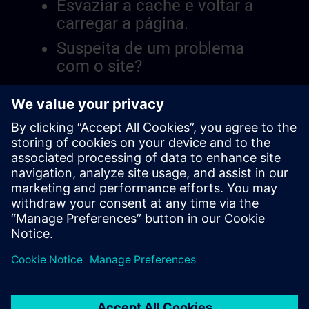
Esvaziar a cache e voltar a
carregar a página.
Suspeita de um problema
com o site?
Relatar a questão