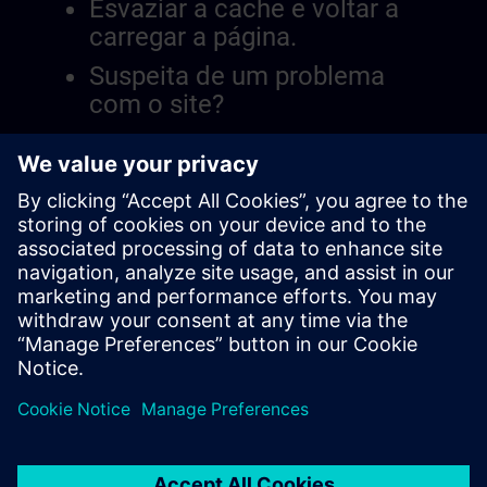
Esvaziar a cache e voltar a
carregar a página.
Suspeita de um problema
com o site?
Relatar a questão